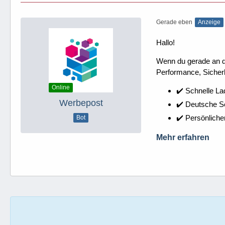
Gerade eben
Anzeige
Hallo!
Wenn du gerade an dei
Performance, Sicherh
Online
✔️ Schnelle La
Werbepost
✔️ Deutsche 
✔️ Persönliche
Bot
Mehr erfahren