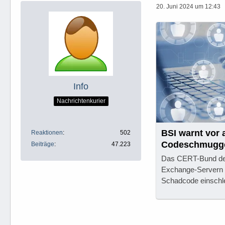
20. Juni 2024 um 12:43
Info
Nachrichtenkurier
BSI warnt vor 
Reaktionen
502
Codeschmugge
Beiträge
47.223
Exchange-Ser
Das CERT-Bund des
Exchange-Servern i
Schadcode einschl