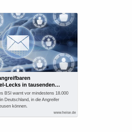
angreifbaren
l-Lecks in tausenden
vern
 BSI warnt vor mindestens 18.000
n Deutschland, in die Angreifer
eusen können.
www.heise.de