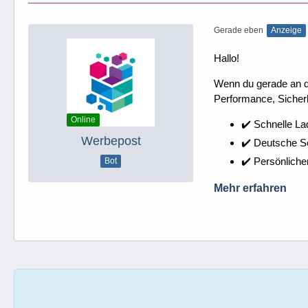
Gerade eben
Anzeige
Hallo!
Wenn du gerade an dei
Performance, Sicherh
Online
✔️ Schnelle La
Werbepost
✔️ Deutsche 
✔️ Persönliche
Bot
Mehr erfahren