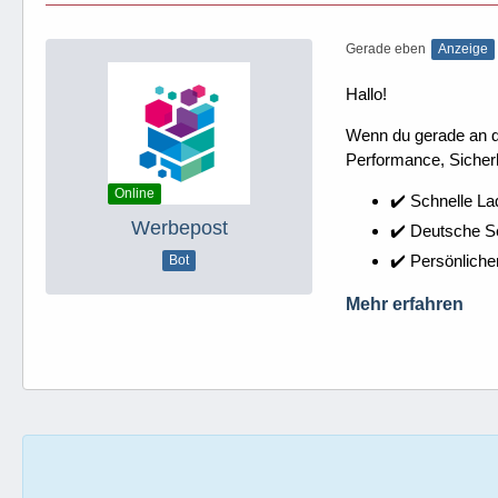
Gerade eben
Anzeige
Hallo!
Wenn du gerade an dei
Performance, Sicherh
Online
✔️ Schnelle La
Werbepost
✔️ Deutsche 
✔️ Persönliche
Bot
Mehr erfahren