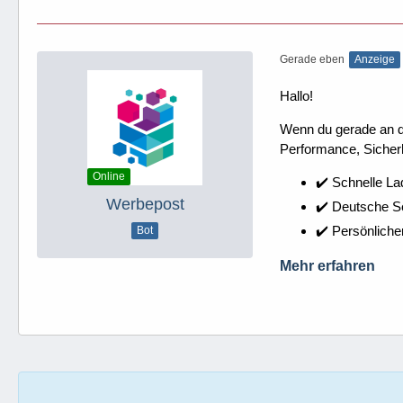
Gerade eben
Anzeige
Hallo!
Wenn du gerade an dei
Performance, Sicherh
Online
✔️ Schnelle La
Werbepost
✔️ Deutsche 
✔️ Persönliche
Bot
Mehr erfahren