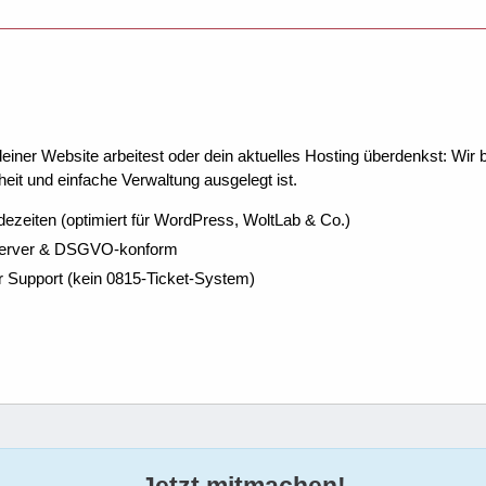
ner Website arbeitest oder dein aktuelles Hosting überdenkst: Wir be
eit und einfache Verwaltung ausgelegt ist.
dezeiten (optimiert für WordPress, WoltLab & Co.)
Server & DSGVO-konform
r Support (kein 0815-Ticket-System)
Jetzt mitmachen!