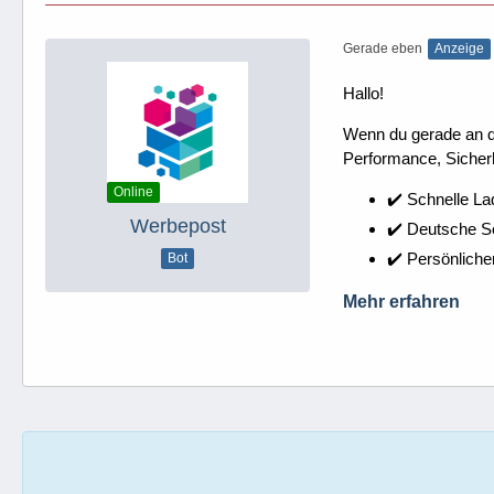
Gerade eben
Anzeige
Hallo!
Wenn du gerade an dei
Performance, Sicherh
Online
✔️ Schnelle La
Werbepost
✔️ Deutsche 
✔️ Persönliche
Bot
Mehr erfahren