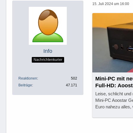
15. Juli 2024 um 16:00
Info
Nachrichtenkurier
Mini-PC mit n
Reaktionen
502
Full-HD: Aoos
Beiträge
47.171
Leise, schlicht un
Mini-PC Aoostar G
Euro nahezu alles