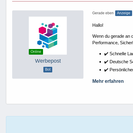
Gerade eben
Anzeige
Hallo!
Wenn du gerade an dei
Performance, Sicherh
Online
✔️ Schnelle La
Werbepost
✔️ Deutsche 
✔️ Persönliche
Bot
Mehr erfahren