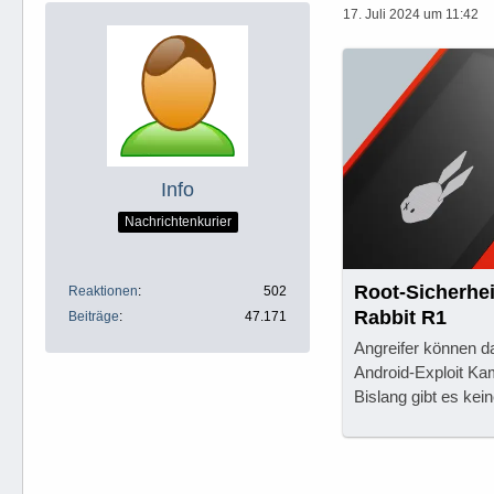
17. Juli 2024 um 11:42
Info
Nachrichtenkurier
Root-Sicherhei
Reaktionen
502
Rabbit R1
Beiträge
47.171
Angreifer können d
Android-Exploit Ka
Bislang gibt es kei