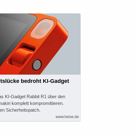
tslücke bedroht KI-Gadget
as KI-Gadget Rabbit R1 über den
makiri komplett kompromittieren.
nen Sicherheitspatch.
www.heise.de