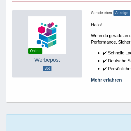
Gerade eben
Anzeige
Hallo!
Wenn du gerade an dei
Performance, Sicherh
Online
✔️ Schnelle La
Werbepost
✔️ Deutsche 
✔️ Persönliche
Bot
Mehr erfahren