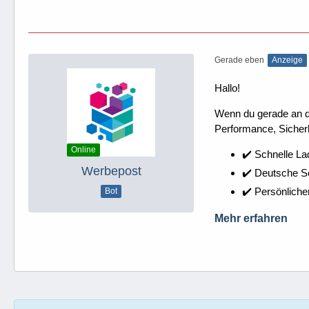
Gerade eben
Anzeige
Hallo!
Wenn du gerade an dei
Performance, Sicherh
Online
✔️ Schnelle La
Werbepost
✔️ Deutsche 
✔️ Persönliche
Bot
Mehr erfahren