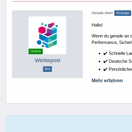
Gerade eben
Anzeige
Hallo!
Wenn du gerade an dei
Performance, Sicherh
Online
✔️ Schnelle La
Werbepost
✔️ Deutsche 
✔️ Persönliche
Bot
Mehr erfahren