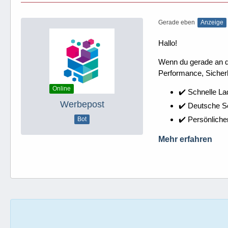
Gerade eben
Anzeige
Hallo!
Wenn du gerade an dei
Performance, Sicherh
Online
✔️ Schnelle La
Werbepost
✔️ Deutsche 
✔️ Persönliche
Bot
Mehr erfahren