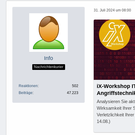
31. Juli 2024 um 08:00
Info
Nachrichtenkurier
iX-Workshop IT
Reaktionen
502
Angriffstechni
Beiträge
47.223
abwehren
Analysieren Sie akt
Wirksamkeit Ihrer
Verletzlichkeit Ihr
14.08.)