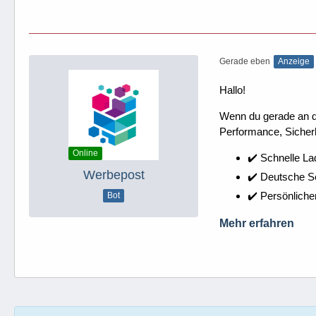
Gerade eben
Anzeige
Hallo!
Wenn du gerade an dei
Performance, Sicherh
Online
✔️ Schnelle La
Werbepost
✔️ Deutsche 
✔️ Persönliche
Bot
Mehr erfahren