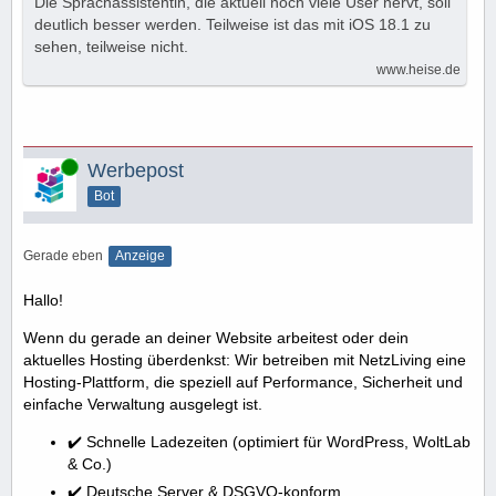
Die Sprachassistentin, die aktuell noch viele User nervt, soll
deutlich besser werden. Teilweise ist das mit iOS 18.1 zu
sehen, teilweise nicht.
www.heise.de
Online
Werbepost
Bot
Gerade eben
Anzeige
Hallo!
Wenn du gerade an deiner Website arbeitest oder dein
aktuelles Hosting überdenkst: Wir betreiben mit NetzLiving eine
Hosting-Plattform, die speziell auf Performance, Sicherheit und
einfache Verwaltung ausgelegt ist.
✔️ Schnelle Ladezeiten (optimiert für WordPress, WoltLab
& Co.)
✔️ Deutsche Server & DSGVO-konform