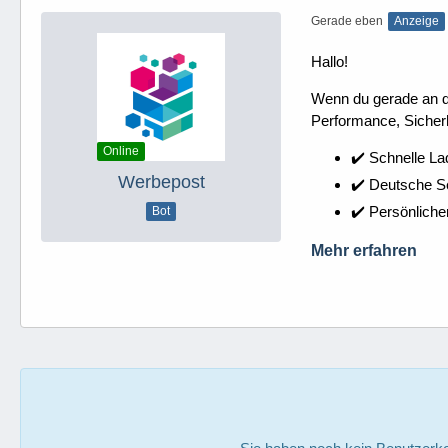
Gerade eben
Anzeige
Hallo!
Wenn du gerade an dei
Performance, Sicherh
Online
✔️ Schnelle La
Werbepost
✔️ Deutsche 
✔️ Persönliche
Bot
Mehr erfahren