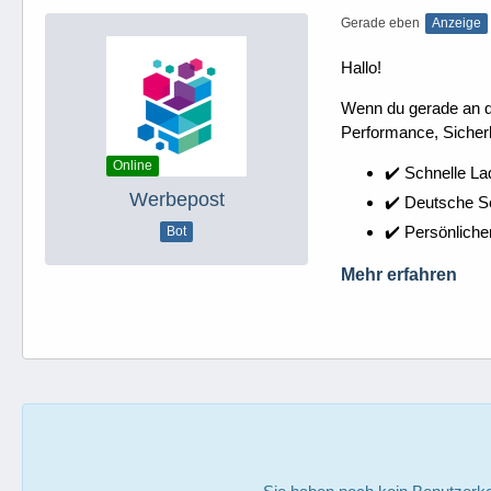
Gerade eben
Anzeige
Hallo!
Wenn du gerade an dei
Performance, Sicherh
Online
✔️ Schnelle La
Werbepost
✔️ Deutsche 
✔️ Persönliche
Bot
Mehr erfahren