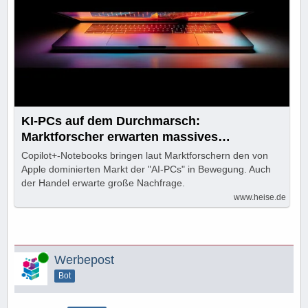
KI-PCs auf dem Durchmarsch:
Marktforscher erwarten massives
Wachstum
Copilot+-Notebooks bringen laut Marktforschern den von
Apple dominierten Markt der "AI-PCs" in Bewegung. Auch
der Handel erwarte große Nachfrage.
www.heise.de
Online
Werbepost
Bot