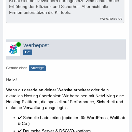
KI hat sich bei Developern durchgesetzt, viele schätzen die
Erhöhung der Effizienz und Sicherheit. Aber nicht alle
Firmen unterstützen die KI-Tools.
www.heise.de
Online
Werbepost
Bot
Gerade eben
Anzeige
Hallo!
Wenn du gerade an deiner Website arbeitest oder dein
aktuelles Hosting überdenkst: Wir betreiben mit NetzLiving eine
Hosting-Plattform, die speziell auf Performance, Sicherheit und
einfache Verwaltung ausgelegt ist.
✔️ Schnelle Ladezeiten (optimiert für WordPress, WoltLab
& Co.)
✔️ Deutsche Server & DSGVO-konform