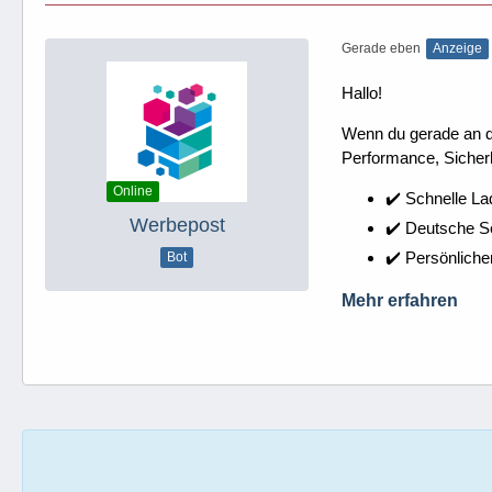
Gerade eben
Anzeige
Hallo!
Wenn du gerade an dei
Performance, Sicherh
Online
✔️ Schnelle La
Werbepost
✔️ Deutsche 
✔️ Persönliche
Bot
Mehr erfahren