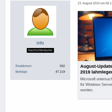
23. August 2024 um 08:1
Info
Nachrichtenkurier
August-Updat
Reaktionen
502
2019 lahmlege
Beiträge
47.219
Microsoft untersuc
für Windows Server
werden.