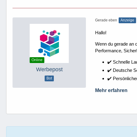
Gerade eben
Anzeige
Hallo!
Wenn du gerade an dei
Performance, Sicherh
Online
✔️ Schnelle La
Werbepost
✔️ Deutsche 
✔️ Persönliche
Bot
Mehr erfahren