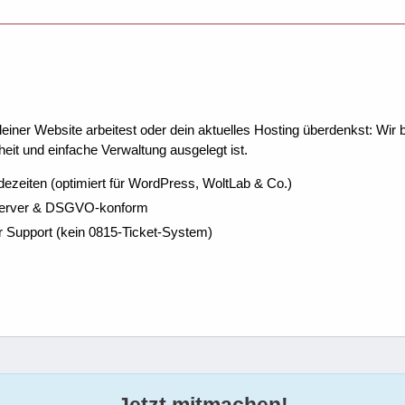
ner Website arbeitest oder dein aktuelles Hosting überdenkst: Wir be
eit und einfache Verwaltung ausgelegt ist.
dezeiten (optimiert für WordPress, WoltLab & Co.)
Server & DSGVO-konform
r Support (kein 0815-Ticket-System)
Jetzt mitmachen!