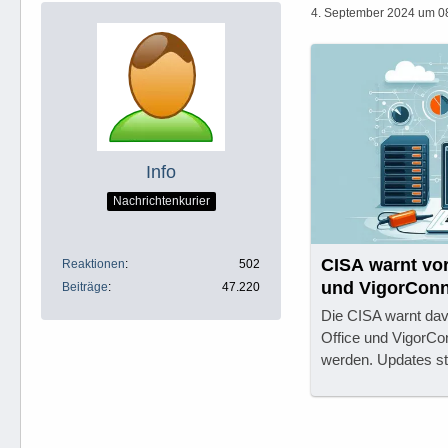
4. September 2024 um 0
Info
Nachrichtenkurier
CISA warnt vor
Reaktionen
502
und VigorConn
Beiträge
47.220
Die CISA warnt da
Office und VigorCon
werden. Updates st