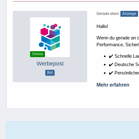
Gerade eben
Anzeige
Hallo!
Wenn du gerade an dei
Performance, Sicherh
Online
✔️ Schnelle La
Werbepost
✔️ Deutsche 
✔️ Persönliche
Bot
Mehr erfahren