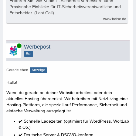
Erfahren Sie, wie KI die IT-Sicherheit verbessern kann.
Praxisnahe Einblicke für IT-Sicherheitsverantwortliche und
Entscheider. (Last Call)
www.heise.de
Online
Werbepost
Bot
Gerade eben
Anzeige
Hallo!
Wenn du gerade an deiner Website arbeitest oder dein
aktuelles Hosting überdenkst: Wir betreiben mit NetzLiving eine
Hosting-Plattform, die speziell auf Performance, Sicherheit und
einfache Verwaltung ausgelegt ist.
✔️ Schnelle Ladezeiten (optimiert für WordPress, WoltLab
& Co.)
✔️ Deutsche Server & DSGVO-konform