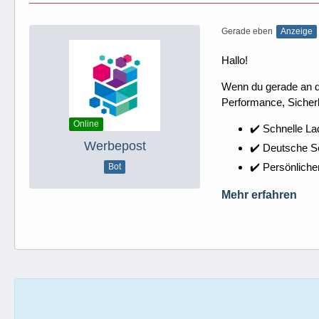
Gerade eben
Anzeige
Hallo!
Wenn du gerade an dei
Performance, Sicherh
Online
✔️ Schnelle La
Werbepost
✔️ Deutsche 
✔️ Persönliche
Bot
Mehr erfahren