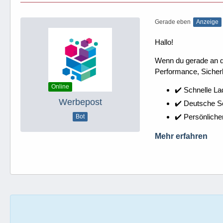
Gerade eben
Anzeige
Hallo!
Wenn du gerade an dei
Performance, Sicherh
Online
✔️ Schnelle La
Werbepost
✔️ Deutsche 
✔️ Persönliche
Bot
Mehr erfahren