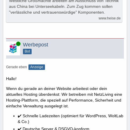
Westliche Großmächte arbeiten am Ausschluss von Technik
aus China bei Unterseekabeln. Zum Zug kommen sollen
"verlässliche und vertrauenswürdige" Komponenten.
www.heise.de
Online
Werbepost
Bot
Gerade eben
Anzeige
Hallo!
Wenn du gerade an deiner Website arbeitest oder dein
aktuelles Hosting überdenkst: Wir betreiben mit NetzLiving eine
Hosting-Plattform, die speziell auf Performance, Sicherheit und
einfache Verwaltung ausgelegt ist.
✔️ Schnelle Ladezeiten (optimiert für WordPress, WoltLab
& Co.)
✔️ Deutsche Server & DSGVO-konform