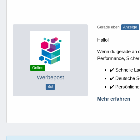
Gerade eben
Anzeige
Hallo!
Wenn du gerade an dei
Performance, Sicherh
Online
✔️ Schnelle La
Werbepost
✔️ Deutsche 
✔️ Persönliche
Bot
Mehr erfahren