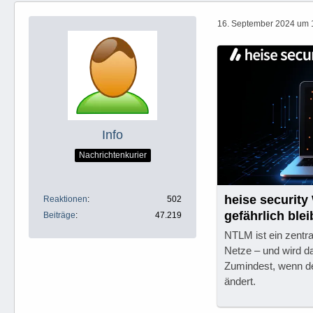
16. September 2024 um 
Info
Nachrichtenkurier
heise securit
Reaktionen
502
gefährlich ble
Beiträge
47.219
NTLM ist ein zentr
Netze – und wird da
Zumindest, wenn de
ändert.