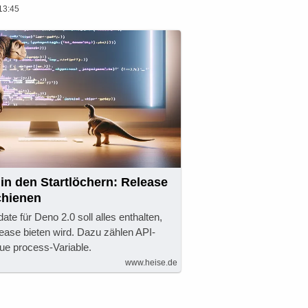
13:45
 in den Startlöchern: Release
chienen
te für Deno 2.0 soll alles enthalten,
ease bieten wird. Dazu zählen API-
ue process-Variable.
www.heise.de