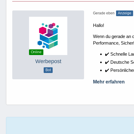
Gerade eben
Anzeige
Hallo!
Wenn du gerade an dei
Performance, Sicherh
Online
✔️ Schnelle La
Werbepost
✔️ Deutsche 
✔️ Persönliche
Bot
Mehr erfahren