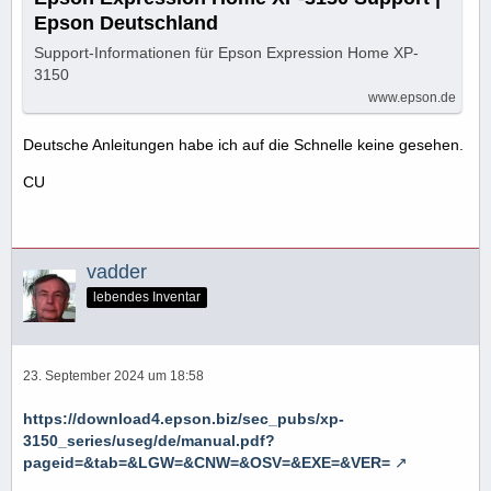
Epson Deutschland
Support-Informationen für Epson Expression Home XP-
3150
www.epson.de
Deutsche Anleitungen habe ich auf die Schnelle keine gesehen.
CU
vadder
lebendes Inventar
23. September 2024 um 18:58
https://download4.epson.biz/sec_pubs/xp-
3150_series/useg/de/manual.pdf?
pageid=&tab=&LGW=&CNW=&OSV=&EXE=&VER=