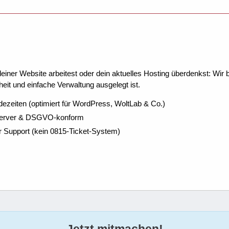
ner Website arbeitest oder dein aktuelles Hosting überdenkst: Wir be
eit und einfache Verwaltung ausgelegt ist.
dezeiten (optimiert für WordPress, WoltLab & Co.)
Server & DSGVO-konform
r Support (kein 0815-Ticket-System)
Jetzt mitmachen!