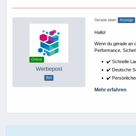
Gerade eben
Anzeige
Hallo!
Wenn du gerade an dei
Performance, Sicherh
Online
✔️ Schnelle La
Werbepost
✔️ Deutsche 
✔️ Persönliche
Bot
Mehr erfahren