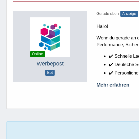
Gerade eben
Anzeige
Hallo!
Wenn du gerade an dei
Performance, Sicherh
Online
✔️ Schnelle La
Werbepost
✔️ Deutsche 
✔️ Persönliche
Bot
Mehr erfahren