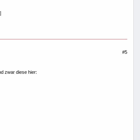
]
#5
d zwar diese hier: