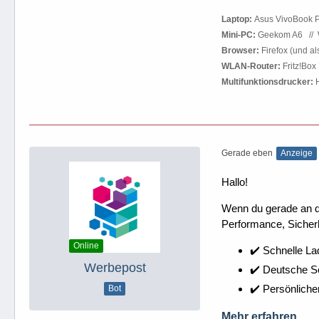
.
Laptop:
Asus VivoBook P
Mini-PC:
Geekom A6
.
//
.
Browser:
Firefox (und a
WLAN-Router:
Fritz!Box
Multifunktionsdrucker:
H
Gerade eben
Anzeige
Hallo!
Wenn du gerade an dei
Performance, Sicherh
Online
✔️ Schnelle La
Werbepost
✔️ Deutsche 
✔️ Persönliche
Bot
Mehr erfahren