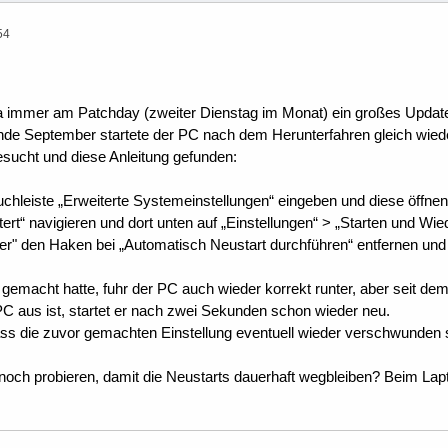
54
 ja immer am Patchday (zweiter Dienstag im Monat) ein großes Upda
e September startete der PC nach dem Herunterfahren gleich wieder
sucht und diese Anleitung gefunden:
chleiste „Erweiterte Systemeinstellungen“ eingeben und diese öffnen
ert“ navigieren und dort unten auf „Einstellungen“ > „Starten und Wied
er" den Haken bei „Automatisch Neustart durchführen“ entfernen und
emacht hatte, fuhr der PC auch wieder korrekt runter, aber seit de
 aus ist, startet er nach zwei Sekunden schon wieder neu.
ass die zuvor gemachten Einstellung eventuell wieder verschwunden se
 noch probieren, damit die Neustarts dauerhaft wegbleiben? Beim Lapto