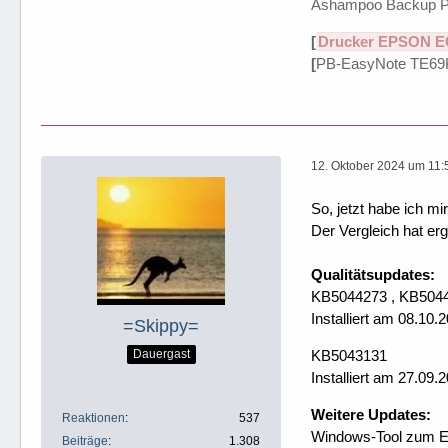
Ashampoo Backup P
[
Drucker EPSON E
[
PB-EasyNote TE69
12. Oktober 2024 um 11:
So, jetzt habe ich 
Der Vergleich hat er
Qualitätsupdates:
KB5044273 , KB504
Installiert am 08.10.
=Skippy=
KB5043131
Dauergast
Installiert am 27.09.
Weitere Updates:
Reaktionen
537
Windows-Tool zum En
Beiträge
1.308