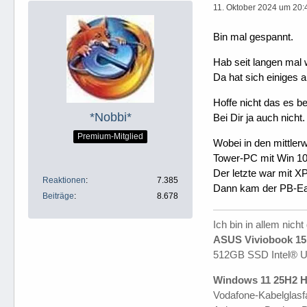
11. Oktober 2024 um 20:
Bin mal gespannt.
Hab seit langen mal
Da hat sich einiges
Hoffe nicht das es b
*Nobbi*
Bei Dir ja auch nicht.
Premium-Mitglied
Wobei in den mittler
Tower-PC mit Win 10 
Der letzte war mit XP
Reaktionen
7.385
Dann kam der PB-Ea
Beiträge
8.678
Ich bin in allem nicht
ASUS Viviobook 15 
512GB SSD Intel® 
Windows 11 25H2 H
Vodafone-Kabelglasfa