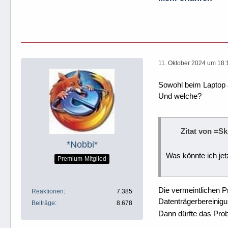
11. Oktober 2024 um 18:
Sowohl beim Laptop 
Und welche?
Zitat von =S
*Nobbi*
Was könnte ich jet
Premium-Mitglied
Die vermeintlichen P
Reaktionen
7.385
Datenträgerbereinigu
Beiträge
8.678
Dann dürfte das Probl