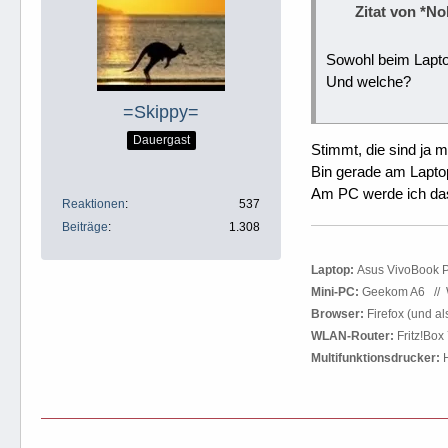
Zitat von *No
Sowohl beim Lapto
Und welche?
=Skippy=
Dauergast
Stimmt, die sind ja 
Bin gerade am Laptop
Am PC werde ich das
Reaktionen
537
Beiträge
1.308
.
Laptop:
Asus VivoBook P
Mini-PC:
Geekom A6
.
//
.
Browser:
Firefox (und a
WLAN-Router:
Fritz!Box
Multifunktionsdrucker:
H