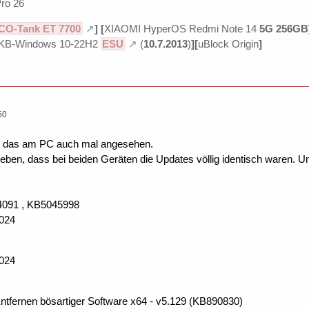
ro 26
CO-Tank ET 7700
]
[
XIAOMI HyperOS Redmi Note 14
5G 256GB
KB-Windows 10-22H2
ESU
(
10.7.2013
)
][
uBlock Origin
]
50
mir das am PC auch mal angesehen.
geben, dass bei beiden Geräten die Updates völlig identisch waren. Un
4091 , KB5045998
2024
2024
tfernen bösartiger Software x64 - v5.129 (KB890830)