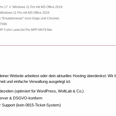
ro 17
.
//
.
Windows 11 Pro mit MS Office 2019
Windows 11 Pro mit MS Office 2024
ls "Ersatzbrowser" noch Edge und Chrome)
 7590
P Color LaserJet Pro MFP M479 fdw
ner Website arbeitest oder dein aktuelles Hosting überdenkst: Wir be
eit und einfache Verwaltung ausgelegt ist.
dezeiten (optimiert für WordPress, WoltLab & Co.)
Server & DSGVO-konform
r Support (kein 0815-Ticket-System)