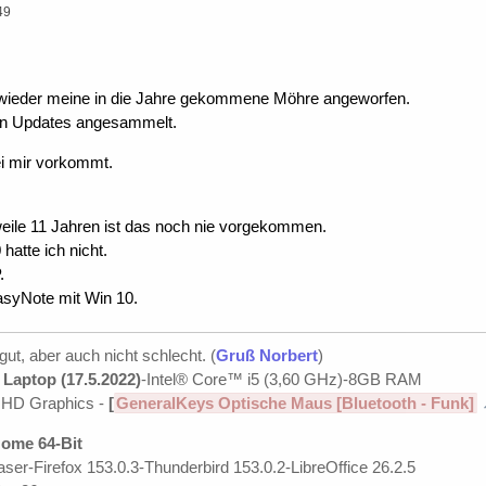
49
 wieder meine in die Jahre gekommene Möhre angeworfen.
 an Updates angesammelt.
ei mir vorkommt.
weile 11 Jahren ist das noch nie vorgekommen.
hatte ich nicht.
.
syNote mit Win 10.
 gut, aber auch nicht schlecht. (
Gruß Norbert
)
Laptop (17.5.2022)
-Intel® Core™ i5 (3,60 GHz)-8GB RAM
UHD Graphics -
[
GeneralKeys Optische Maus [Bluetooth - Funk]
ome 64-Bit
ser-Firefox 153.0.3-Thunderbird 153.0.2-LibreOffice 26.2.5