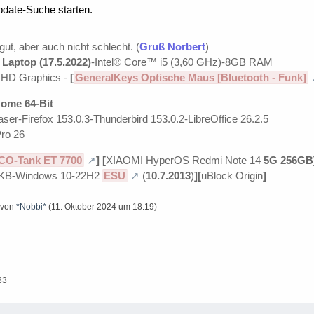
date-Suche starten.
 gut, aber auch nicht schlecht. (
Gruß Norbert
)
Laptop (17.5.2022)
-Intel® Core™ i5 (3,60 GHz)-8GB RAM
UHD Graphics -
[
GeneralKeys Optische Maus [Bluetooth - Funk]
ome 64-Bit
ser-Firefox 153.0.3-Thunderbird 153.0.2-LibreOffice 26.2.5
ro 26
CO-Tank ET 7700
]
[
XIAOMI HyperOS Redmi Note 14
5G 256GB
KB-Windows 10-22H2
ESU
(
10.7.2013
)
][
uBlock Origin
]
t von
*Nobbi*
(
11. Oktober 2024 um 18:19
)
33