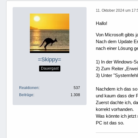
11. Oktober 2024 um 17:
Hallo!
Von Microsoft gibts
Nach dem Update End
nach einer Lösung ge
=Skippy=
1) In der Windows-Su
2) Zum Reiter „Erweit
Dauergast
3) Unter "Systemfehl
Reaktionen
537
Nachdem ich das so g
Beiträge
1.308
und kaum dass der PC
Zuerst dachte ich, d
korrekt vorhanden.
Was könnte ich jetzt
PC ist das so.