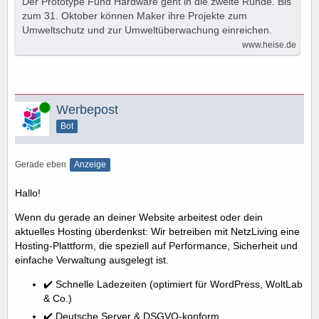
Der Prototype Fund Hardware geht in die zweite Runde. Bis
zum 31. Oktober können Maker ihre Projekte zum
Umweltschutz und zur Umweltüberwachung einreichen.
www.heise.de
Online
Werbepost
Bot
Gerade eben
Anzeige
Hallo!
Wenn du gerade an deiner Website arbeitest oder dein
aktuelles Hosting überdenkst: Wir betreiben mit NetzLiving eine
Hosting-Plattform, die speziell auf Performance, Sicherheit und
einfache Verwaltung ausgelegt ist.
✔️ Schnelle Ladezeiten (optimiert für WordPress, WoltLab
& Co.)
✔️ Deutsche Server & DSGVO-konform