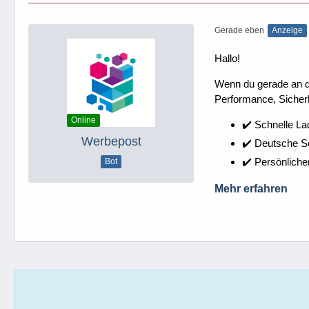
Gerade eben
Anzeige
Hallo!
Wenn du gerade an dei
Performance, Sicherh
Online
✔️ Schnelle La
Werbepost
✔️ Deutsche 
✔️ Persönliche
Bot
Mehr erfahren