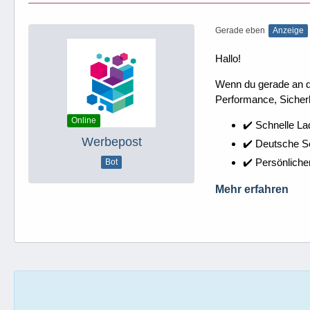
Gerade eben
Anzeige
Hallo!
Wenn du gerade an dei
Performance, Sicherh
Online
✔️ Schnelle La
Werbepost
✔️ Deutsche 
✔️ Persönliche
Bot
Mehr erfahren