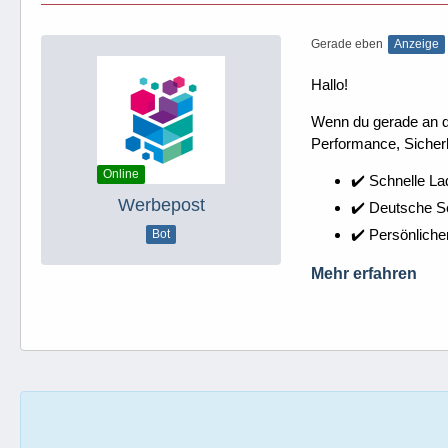
Gerade eben
Anzeige
Hallo!
Wenn du gerade an dei
Performance, Sicherh
Online
✔️ Schnelle La
Werbepost
✔️ Deutsche 
✔️ Persönliche
Bot
Mehr erfahren