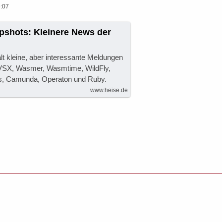
:07
pshots: Kleinere News der
lt kleine, aber interessante Meldungen
SX, Wasmer, Wasmtime, WildFly,
ns, Camunda, Operaton und Ruby.
www.heise.de