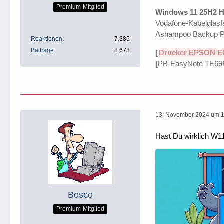
Premium-Mitglied
Windows 11 25H2 H
Vodafone-Kabelglasfa
Ashampoo Backup P
Reaktionen
7.385
Beiträge
8.678
[
Drucker EPSON E
[
PB-EasyNote TE69
13. November 2024 um 1
Hast Du wirklich W1
Bosco
Premium-Mitglied