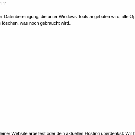
1:11
er Datenbereinigung, die unter Windows Tools angeboten wird, alle Op
s löschen, was noch gebraucht wird...
ner Website arbeitest oder dein aktuelles Hosting überdenkst: Wir be