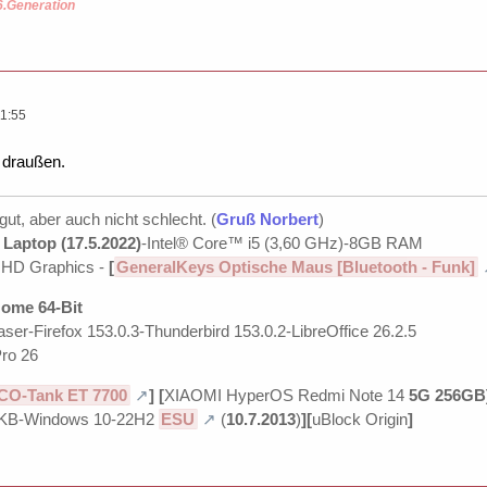
6.Generation
1:55
e draußen.
 gut, aber auch nicht schlecht. (
Gruß Norbert
)
Laptop (17.5.2022)
-Intel® Core™ i5 (3,60 GHz)-8GB RAM
UHD Graphics -
[
GeneralKeys Optische Maus [Bluetooth - Funk]
ome 64-Bit
ser-Firefox 153.0.3-Thunderbird 153.0.2-LibreOffice 26.2.5
ro 26
CO-Tank ET 7700
]
[
XIAOMI HyperOS Redmi Note 14
5G 256GB
KB-Windows 10-22H2
ESU
(
10.7.2013
)
][
uBlock Origin
]