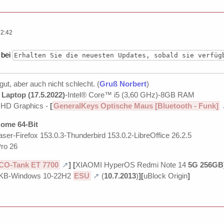
12:42
 bei
Erhalten Sie die neuesten Updates, sobald sie verfüg
 gut, aber auch nicht schlecht. (
Gruß Norbert
)
Laptop (17.5.2022)
-Intel® Core™ i5 (3,60 GHz)-8GB RAM
UHD Graphics -
[
GeneralKeys Optische Maus [Bluetooth - Funk]
ome 64-Bit
ser-Firefox 153.0.3-Thunderbird 153.0.2-LibreOffice 26.2.5
ro 26
CO-Tank ET 7700
]
[
XIAOMI HyperOS Redmi Note 14
5G 256GB
KB-Windows 10-22H2
ESU
(
10.7.2013
)
][
uBlock Origin
]