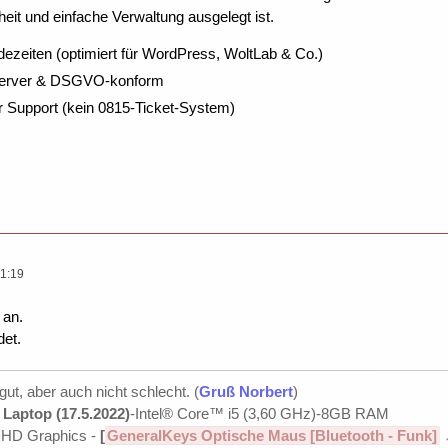
eit und einfache Verwaltung ausgelegt ist.
dezeiten (optimiert für WordPress, WoltLab & Co.)
Server & DSGVO-konform
r Support (kein 0815-Ticket-System)
1:19
 an.
det.
 gut, aber auch nicht schlecht. (
Gruß Norbert
)
Laptop (17.5.2022)
-Intel® Core™ i5 (3,60 GHz)-8GB RAM
UHD Graphics -
[
GeneralKeys Optische Maus [Bluetooth - Funk]