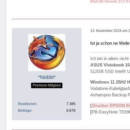
iPad OS-Version 17.7.4 
13. November 2024 um 1
Ist ja schon ne Weil
Ich bin in allem nicht
ASUS Viviobook 15 
512GB SSD Intel® 
*Nobbi*
Windows 11 25H2 H
Premium-Mitglied
Vodafone-Kabelglasfa
Ashampoo Backup P
Reaktionen
7.385
[
Drucker EPSON E
Beiträge
8.678
[
PB-EasyNote TE69