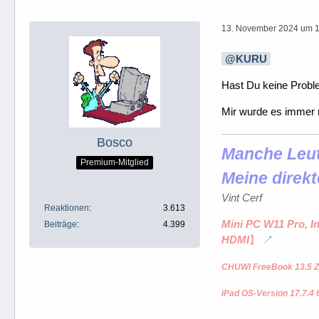
13. November 2024 um 
KURU
Hast Du keine Prob
Mir wurde es immer 
Bosco
Manche Leute
Premium-Mitglied
Meine direkt
Vint Cerf
Reaktionen
3.613
Mini PC W11 Pro, I
Beiträge
4.399
HDMI
】
CHUWI FreeBook 13.5 Z
iPad OS-Version 17.7.4 