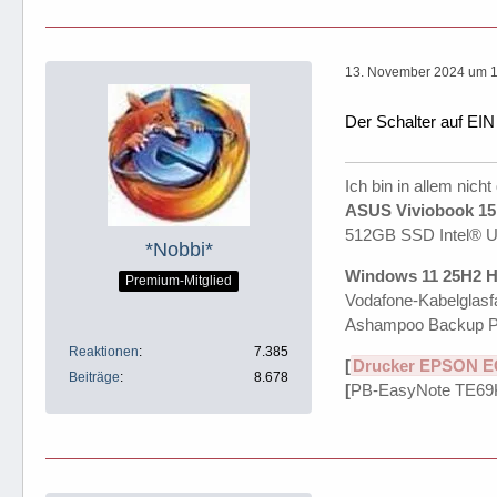
13. November 2024 um 
Der Schalter auf EIN
Ich bin in allem nicht
ASUS Viviobook 15 
512GB SSD Intel® 
*Nobbi*
Windows 11 25H2 H
Premium-Mitglied
Vodafone-Kabelglasfa
Ashampoo Backup P
Reaktionen
7.385
[
Drucker EPSON E
Beiträge
8.678
[
PB-EasyNote TE69