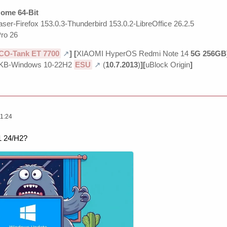
ome 64-Bit
ser-Firefox 153.0.3-Thunderbird 153.0.2-LibreOffice 26.2.5
ro 26
CO-Tank ET 7700
]
[
XIAOMI HyperOS Redmi Note 14
5G 256GB
KB-Windows 10-22H2
ESU
(
10.7.2013
)
][
uBlock Origin
]
1:24
1 24/H2?