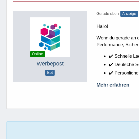
Gerade eben
Anzeige
Hallo!
Wenn du gerade an dei
Performance, Sicherh
Online
✔️ Schnelle La
Werbepost
✔️ Deutsche 
✔️ Persönliche
Bot
Mehr erfahren