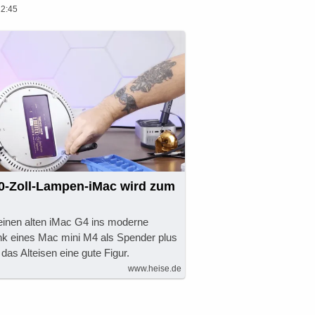
12:45
20-Zoll-Lampen-iMac wird zum
einen alten iMac G4 ins moderne
ank eines Mac mini M4 als Spender plus
das Alteisen eine gute Figur.
www.heise.de