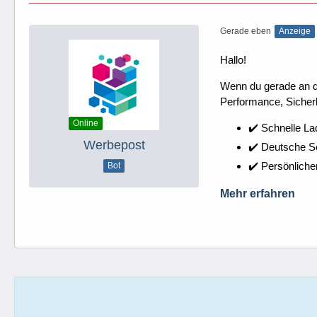
Gerade eben
Anzeige
Hallo!
Wenn du gerade an dei
Performance, Sicherh
Online
✔️ Schnelle La
Werbepost
✔️ Deutsche 
✔️ Persönliche
Bot
Mehr erfahren