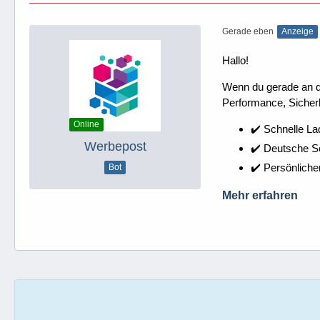
Gerade eben
Anzeige
Hallo!
Wenn du gerade an dei
Performance, Sicherh
Online
✔️ Schnelle La
Werbepost
✔️ Deutsche 
✔️ Persönliche
Bot
Mehr erfahren