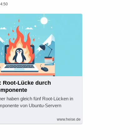
14:50
: Root-Lücke durch
omponente
her haben gleich fünf Root-Lücken in
omponente von Ubuntu-Servern
www.heise.de