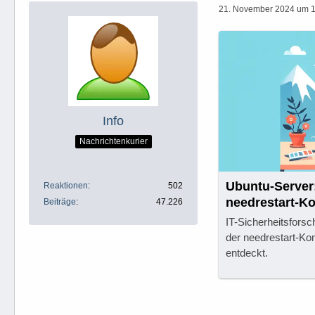
21. November 2024 um 
Info
Nachrichtenkurier
Ubuntu-Server
Reaktionen
502
needrestart-K
Beiträge
47.226
IT-Sicherheitsforsc
der needrestart-K
entdeckt.