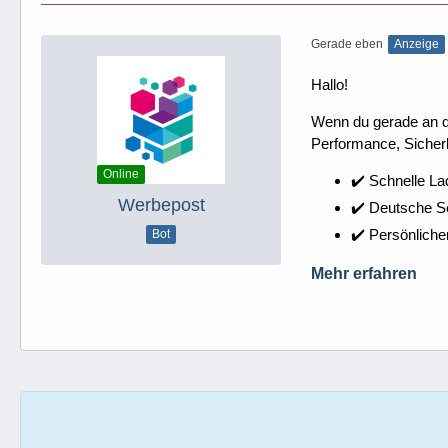
Gerade eben
Anzeige
Hallo!
Wenn du gerade an dei
Performance, Sicherh
Online
✔️ Schnelle La
Werbepost
✔️ Deutsche 
✔️ Persönliche
Bot
Mehr erfahren