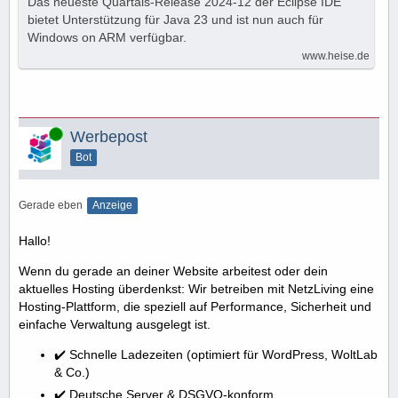
Das neueste Quartals-Release 2024-12 der Eclipse IDE
bietet Unterstützung für Java 23 und ist nun auch für
Windows on ARM verfügbar.
www.heise.de
Online
Werbepost
Bot
Gerade eben
Anzeige
Hallo!
Wenn du gerade an deiner Website arbeitest oder dein
aktuelles Hosting überdenkst: Wir betreiben mit NetzLiving eine
Hosting-Plattform, die speziell auf Performance, Sicherheit und
einfache Verwaltung ausgelegt ist.
✔️ Schnelle Ladezeiten (optimiert für WordPress, WoltLab
& Co.)
✔️ Deutsche Server & DSGVO-konform