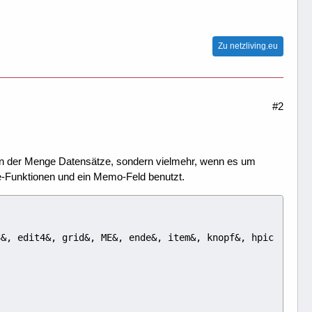
Zu netzliving.eu
#2
gen der Menge Datensätze, sondern vielmehr, wenn es um
se-Funktionen und ein Memo-Feld benutzt.
3&, edit4&, grid&, ME&, ende&, item&, knopf&, hpic