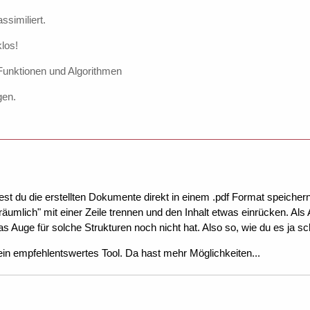
tem& > -1 ' nur, wenn richtig auf einen Eintrag geklickt
ssimiliert.
los!
 Funktionen und Algorithmen
gen.
est du die erstellten Dokumente direkt in einem .pdf Format speichern
 "räumlich" mit einer Zeile trennen und den Inhalt etwas einrücken. A
as Auge für solche Strukturen noch nicht hat. Also so, wie du es ja sc
le$ = Str$(&dbRecNo) + "|" + DB("Get", "NAME") + "|" + DB
in empfehlentswertes Tool. Da hast mehr Möglichkeiten...