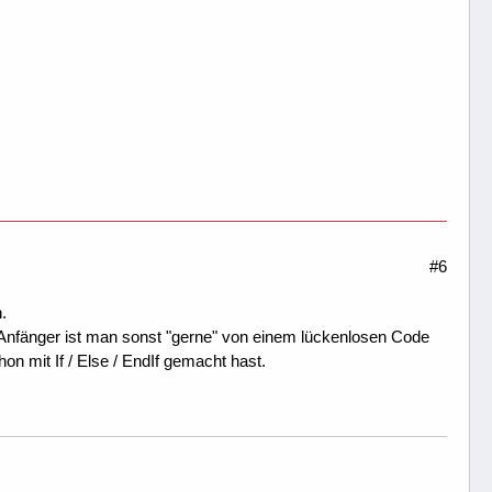
 wurde und item& einen Wert > 0 hat (1. Eintrag ha
#6
.
ls Anfänger ist man sonst "gerne" von einem lückenlosen Code
hon mit If / Else / EndIf gemacht hast.
("Get", "VORNAME") + "|" + DB("Get", "STRASSE") + 