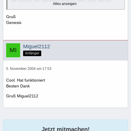
Sie müssen sich allerdings bewusst sein, dass dies auf
Alles anzeigen
langsamen System etwas Leistung einfordert.
(BILD)
Gruß
Klicken Sie rechts auf das Symbol Arbeitsplatz auf dem
Genesis
Desktop und wählen Sie Eigenschaften im Kontextmenü. Im
neuen Fenster wählen Sie den Reiter Erweitert und drücken
auf den Knopf Einstellungen... (im Unterpunkt
Systemleistung).
Miguel2112
(BILD)
Wiederum im neuen Fenster suchen Sie unten in der Liste
Anfänger
nach Durchsichtiger Hintergrund für Symbolunterschriften
auf dem Desktop und setzen dort den Haken. Falls kein
5. November 2004 um 17:53
Haken beim letzten Eintrag ist, müssen Sie auch dort einen
setzen (Visuelle Stile für Fenster und Schaltflächen
Cool. Hat funktioniert
verwenden). Nun sollte der Hintergrund der Schriften
Besten Dank
transparent sein.
(BILD)
Gruß Miguel2112
Jetzt mitmachen!