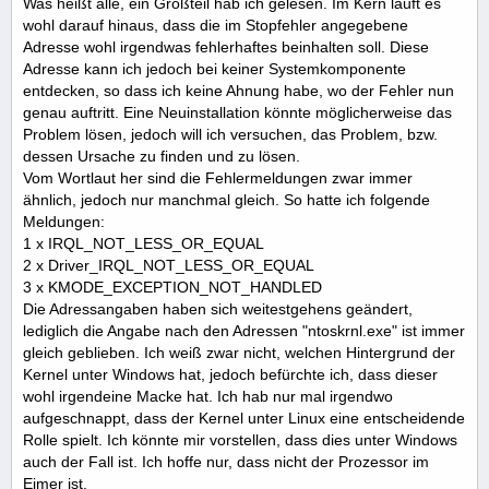
Was heißt alle, ein Großteil hab ich gelesen. Im Kern läuft es
wohl darauf hinaus, dass die im Stopfehler angegebene
Adresse wohl irgendwas fehlerhaftes beinhalten soll. Diese
Adresse kann ich jedoch bei keiner Systemkomponente
entdecken, so dass ich keine Ahnung habe, wo der Fehler nun
genau auftritt. Eine Neuinstallation könnte möglicherweise das
Problem lösen, jedoch will ich versuchen, das Problem, bzw.
dessen Ursache zu finden und zu lösen.
Vom Wortlaut her sind die Fehlermeldungen zwar immer
ähnlich, jedoch nur manchmal gleich. So hatte ich folgende
Meldungen:
1 x IRQL_NOT_LESS_OR_EQUAL
2 x Driver_IRQL_NOT_LESS_OR_EQUAL
3 x KMODE_EXCEPTION_NOT_HANDLED
Die Adressangaben haben sich weitestgehens geändert,
lediglich die Angabe nach den Adressen "ntoskrnl.exe" ist immer
gleich geblieben. Ich weiß zwar nicht, welchen Hintergrund der
Kernel unter Windows hat, jedoch befürchte ich, dass dieser
wohl irgendeine Macke hat. Ich hab nur mal irgendwo
aufgeschnappt, dass der Kernel unter Linux eine entscheidende
Rolle spielt. Ich könnte mir vorstellen, dass dies unter Windows
auch der Fall ist. Ich hoffe nur, dass nicht der Prozessor im
Eimer ist.