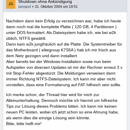
Shutdown ohne Ankündigung
jamspot
31. Oktober 2004 um 19:51
Nachdem dann kein Erfolg zu verzeichnen war, habe ich heute
dann noch mal die komplette Platte ( 120 GB, 4 Partitionen )
unter DOS formatiert. Als Dateisystem habe ich, wie bei w2k
üblich, NTFS gewählt.
Dann kam w2k jungfräulich auf die Platte. Die Systemtreiber für
das Motherboard ( elitegroup K7S5A ) hab ich mir frisch aus
dem Netz gezogen und dann installiert.
Aber bereits bei der Windows-Installation sowie nun beim
Aufspielen von diversen Updates ist mir der Rechner erneut 3 x
mit Stop-Fehler abgestürzt. Die Meldungen verweisen dann
immer Richtung NTFS-Dateisystem. Ich kann mir aber nicht
vorstellen, dass eine Formatierung auf FAT hilfreich sein sollte.
Ich merke schon, der Thread hier wird für mich zur
Alleinunterhaltung. Dennoch möchte ich hiermit um hilfreiche
Tips zur Lösung dieses Problems bitten. Ich kann mir keinen
neuen PC leisten, wobei ich jetzt schon so eine Ahnung habe,
als wenn dies die einzige Lösung sein könnte.
Bitte, bitte helft mir!