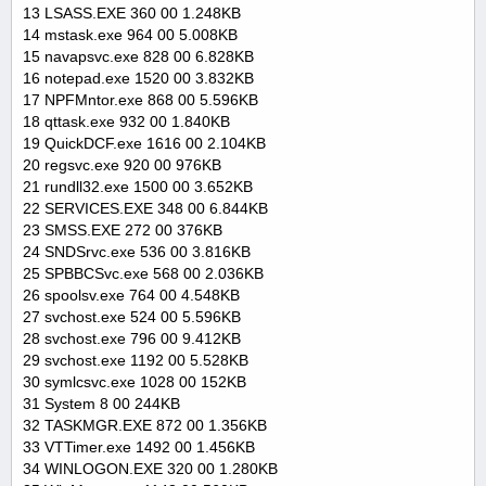
13 LSASS.EXE 360 00 1.248KB
14 mstask.exe 964 00 5.008KB
15 navapsvc.exe 828 00 6.828KB
16 notepad.exe 1520 00 3.832KB
17 NPFMntor.exe 868 00 5.596KB
18 qttask.exe 932 00 1.840KB
19 QuickDCF.exe 1616 00 2.104KB
20 regsvc.exe 920 00 976KB
21 rundll32.exe 1500 00 3.652KB
22 SERVICES.EXE 348 00 6.844KB
23 SMSS.EXE 272 00 376KB
24 SNDSrvc.exe 536 00 3.816KB
25 SPBBCSvc.exe 568 00 2.036KB
26 spoolsv.exe 764 00 4.548KB
27 svchost.exe 524 00 5.596KB
28 svchost.exe 796 00 9.412KB
29 svchost.exe 1192 00 5.528KB
30 symlcsvc.exe 1028 00 152KB
31 System 8 00 244KB
32 TASKMGR.EXE 872 00 1.356KB
33 VTTimer.exe 1492 00 1.456KB
34 WINLOGON.EXE 320 00 1.280KB