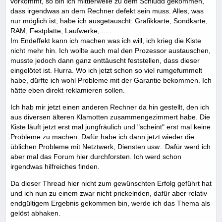
vorkommt, so bin ich mittlerweile zu dem Schludd gekommen,
dass irgendwas an dem Rechner defekt sein muss. Alles, was
nur möglich ist, habe ich ausgetauscht: Grafikkarte, Sondkarte,
RAM, Festplatte, Laufwerke,......
Im Endeffekt kann ich machen was ich will, ich krieg die Kiste
nicht mehr hin. Ich wollte auch mal den Prozessor austauschen,
musste jedoch dann ganz enttäuscht feststellen, dass dieser
eingelötet ist. Hurra. Wo ich jetzt schon so viel rumgefummelt
habe, dürfte ich wohl Probleme mit der Garantie bekommen. Ich
hätte eben direkt reklamieren sollen.
Ich hab mir jetzt einen anderen Rechner da hin gestellt, den ich
aus diversen älteren Klamotten zusammengezimmert habe. Die
Kiste läuft jetzt erst mal jungfräulich und "scheint" erst mal keine
Probleme zu machen. Dafür habe ich dann jetzt wieder die
üblichen Probleme mit Netztwerk, Diensten usw.. Dafür werd ich
aber mal das Forum hier durchforsten. Ich werd schon
irgendwas hilfreiches finden.
Da dieser Thread hier nicht zum gewünschten Erfolg geführt hat
und ich nun zu einem zwar nicht prickelnden, dafür aber relativ
endgültigem Ergebnis gekommen bin, werde ich das Thema als
gelöst abhaken.