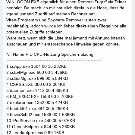
WINLOGON.EXE eigentlich für einen Remote-Zugriff via Telnet
benötigt. Da mach ich mir natürlich direkt in die Hose, dass da
irgend jemand Zugriff auf meinen Rechner hat.
Viren-Programm und Spyware-Remover laufen zwar
regelmäßig, jedoch würde ich lieber direkt einen Riegel vor alle
potentiellen Zugriffe schieben.
Wäre nett, wenn sich die Liste mal jemand mit Ahnung intensiv
anschauen und mir entsprechende Hinweise geben könnte.
Nr. Name PID CPU-Nutzung Speichernutzung
---------------------------------------------------------------
1 ccApp.exe 1504 00 16.232KB
2 ccEvtMgr.exe 660 00 3.436KB
3 ccSetMgr.exe 596 00 5.584KB
4 CSRSS.EXE 300 00 2.004KB
5 daemon.exe 1412 00 4.396KB
6 EM_EXEC.EXE 1588 00 3.700KB
7 explorer.exe 1352 00 5.424KB
8 hpotdd01.exe 884 00 5.260KB
9 hpwuSchd2.exe 1536 00 1.636KB
10 iPodService.exe 440 00 5.076KB
11 iTunesHelper.ex 844 00 5.260KB
12 Leerlaufprozess 0 99 16KB