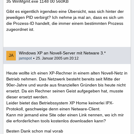
35 WinMgmt.exe 1148 00 560KB
Gibt es eigentlich irgendwo eine Übersicht, was sich hinter der
jeweiligen PID verbirgt? Ich nehme ja mal an, dass es sich um
die Prozess-ID handelt, die immer einem bestimmten Prozess
O23 - Service: Symantec Core LC - Symantec Co
zugeordnet ist.
Windows XP an Novell-Server mit Netware 3.*
jamspot
25. Januar 2005 um 20:12
Heute wollte ich einen XP-Rechner in einem alten Novell-Netz in
Betrieb nehmen. Das Netzwerk besteht bereits seit Mitte der
90er-Jahre und wurde aus finanziellen Gründen bis heute nicht
ersetzt. Da ein Rechner seinen Geist aufgegeben hat, musste
dieser ersetzt werden.
Leider bietet das Betriebssystem XP Home keinerlei IPX-
Protokoll, geschweige denn einen Netware-Client.
Kann mir jemand eine Site oder einen Link nennen, wo ich mir
die erforderlichen tools kostenlos downloaden kann?
Besten Dank schon mal vorab