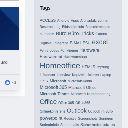
Tags
ACCESS
Android
Apps
Arbitsplatzrechner
Besprechung
Bildschirmfoto
Bildschirmkopie
Büro
Büro-Tricks
bluetooth
Corona
excel
E-Mail
ESU
Digitale Fotografie
Hardware
Fehlercodes
Funktionen
Hardwarerat
Hardwareshop
 und
Homeoffice
HTML5
Impfung
Influencer
Interview
Kopfzeile fixieren
Laptop
Microsoft
Linux
Microsoft-Konto
2
Microsoft 365
Microsoft Office
Microsoft Teams
Mittelwert
Nummerierung
Office
Office 365
Office365
Outlook
Onlinekonferenz
Outlook im Büro
powerpoint
Registry
Screenshots
Senioren
Sicherheitsupdates
Serienbriefe
Serienmails