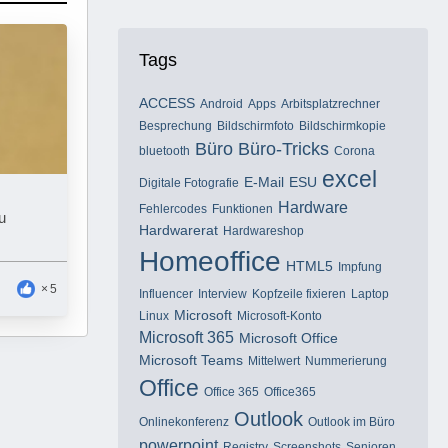
Tags
ACCESS
Android
Apps
Arbitsplatzrechner
Besprechung
Bildschirmfoto
Bildschirmkopie
Büro
Büro-Tricks
bluetooth
Corona
excel
E-Mail
ESU
Digitale Fotografie
Hardware
Fehlercodes
Funktionen
u
Hardwarerat
Hardwareshop
Homeoffice
HTML5
Impfung
5
Influencer
Interview
Kopfzeile fixieren
Laptop
Microsoft
Linux
Microsoft-Konto
Microsoft 365
Microsoft Office
Microsoft Teams
Mittelwert
Nummerierung
Office
Office 365
Office365
Outlook
Onlinekonferenz
Outlook im Büro
powerpoint
Registry
Screenshots
Senioren