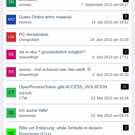
snsmac
7. September 2013 um 09:17
Gutes Online lehrn material
9
monroo
14. Juli 2013 um 18:52
PC-Verständnis
Unregistriert
14. Juni 2013 um 10:29
xls in vba ? grundsätzlich möglich?
1
relaxedhigh
9. Juni 2013 um 17:51
soooo.. mal schauen wer das weiß :D
4
relaxedhigh
2. Juni 2013 um 20:30
OpenProcessToken gibt ACCESS_VIOLATION
22
zurück
CTW
23. Mai 2013 um 16:28
Ich suche Hilfe!
5
sevenman
22. Mai 2013 um 09:54
Bitte um Erklärung: while-Schleife in diesem
3
Programm (C++)