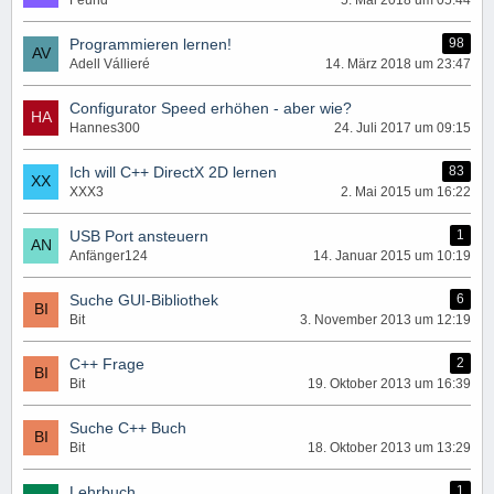
Feund
5. Mai 2018 um 05:44
Programmieren lernen!
98
Adell Vállieré
14. März 2018 um 23:47
Configurator Speed erhöhen - aber wie?
Hannes300
24. Juli 2017 um 09:15
Ich will C++ DirectX 2D lernen
83
XXX3
2. Mai 2015 um 16:22
USB Port ansteuern
1
Anfänger124
14. Januar 2015 um 10:19
Suche GUI-Bibliothek
6
Bit
3. November 2013 um 12:19
C++ Frage
2
Bit
19. Oktober 2013 um 16:39
Suche C++ Buch
Bit
18. Oktober 2013 um 13:29
Lehrbuch
1