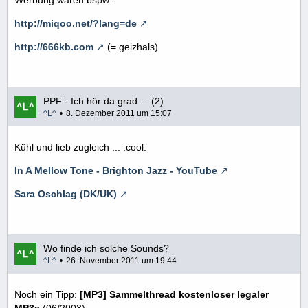
http://miqoo.net/?lang=de
http://666kb.com
(= geizhals)
PPF - Ich hör da grad ... (2)
^L^
8. Dezember 2011 um 15:07
Kühl und lieb zugleich ... :cool:
In A Mellow Tone - Brighton Jazz - YouTube
Sara Oschlag (DK/UK)
Wo finde ich solche Sounds?
^L^
26. November 2011 um 19:44
Noch ein Tipp:
[MP3] Sammelthread kostenloser legaler
MP3s
(06/2003)