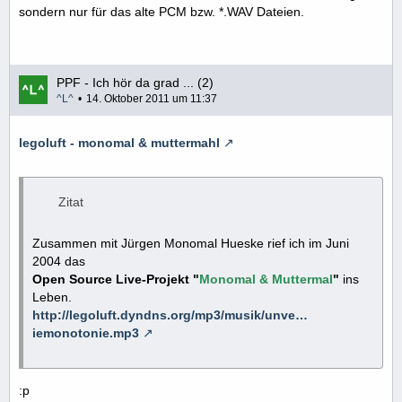
sondern nur für das alte PCM bzw. *.WAV Dateien.
PPF - Ich hör da grad ... (2)
^L^
14. Oktober 2011 um 11:37
legoluft - monomal & muttermahl
Zitat
Zusammen mit Jürgen Monomal Hueske rief ich im Juni
2004 das
Open Source Live-Projekt "
Monomal & Muttermal
"
ins
Leben.
http://legoluft.dyndns.org/mp3/musik/unve…
iemonotonie.mp3
:p