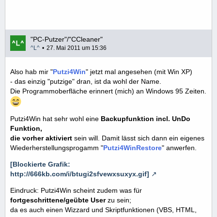
Ashampoo Music Studio 2009 – Kostenlose Spezial-
Version
Ashampoo Music Studio 2009 – Kostenlose Spezial-
"PC-Putzer"/"CCleaner"
Version - Download - COMPUTER BILD
^L^
27. Mai 2011 um 15:36
Auch bei CHIP ...
Also hab mir "
Putzi4Win
" jetzt mal angesehen (mit Win XP)
- das einzig "putzige" dran, ist da wohl der Name.
"Ashampoo Burning Studio Elements"
Die Programmoberfläche erinnert (mich) an Windows 95 Zeiten.
Ashampoo Burning Studio Elements - Vollversion -
Download - CHIP Online
Putzi4Win hat sehr wohl eine
Backupfunktion incl. UnDo
Funktion,
die vorher aktiviert
sein will. Damit lässt sich dann ein eigenes
Wiederherstellungsprogamm "
Putzi4WinRestore
" anwerfen.
[Blockierte Grafik:
http://666kb.com/i/btugi2sfvewxsuxyx.gif]
Eindruck: Putzi4Win scheint zudem was für
fortgeschrittene/geübte User
zu sein;
da es auch einen Wizzard und Skriptfunktionen (VBS, HTML,