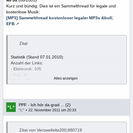
Kurz und bündig: Dies ist ein Sammelthread für legale und
kostenlose Musik.
[MP3] Sammelthread kostenloser legaler MP3s &bull;
EFB
Zitat
Statistik (Stand 07.01.2010):
Anzahl der Links:
- Elektronik: 105
- Pop: 27
Alles anzeigen
- Rock: 87
- HipHop: 20
- Sonstiges: 50
- Klassik: 11
- Hörspiele: 17
PPF - Ich hör da grad ... (2)
- Portale: 115
^L^
22. November 2011 um 20:33
- Weihnachten: 9
------------------
Insgesamt: 425
Zitat von Verzweifelte200;880719