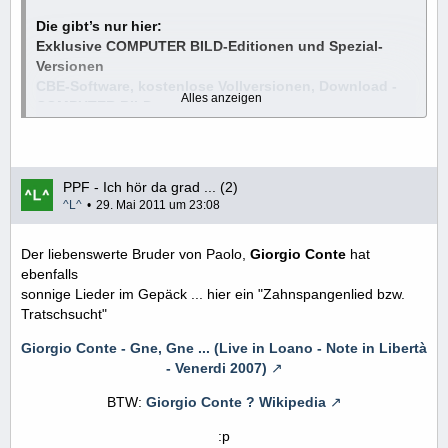
Die gibt’s nur hier:
Exklusive COMPUTER BILD-Editionen und Spezial-
Versionen
CBE-Software, kostenlose Vollversionen, Download -
Alles anzeigen
COMPUTER BILD
Exklusive Spezial-Versionen von nützlichen, kostenlosen
Programmen sind die Perlen des COMPUTER BILD-
Ashampoo Burning Studio Elements – Kostenlose
Download-Bereichs. Die wahren Schmuckstücke tragen das
Vollversion
Kürzel „CBE“ (COMPUTER BILD-Edition).
PPF - Ich hör da grad ... (2)
Ashampoo Burning Studio Elements – Kostenlose
^L^
29. Mai 2011 um 23:08
Vollversion - Download - COMPUTER BILD
Der liebenswerte Bruder von Paolo,
Giorgio Conte
hat
Ashampoo Burning Studio 6 Free – Kostenlose
ebenfalls
Vollversion
sonnige Lieder im Gepäck ... hier ein "Zahnspangenlied bzw.
Ashampoo Burning Studio 6 Free – Kostenlose
Tratschsucht"
Vollversion - Download - COMPUTER BILD
_______________________________________________
Giorgio Conte - Gne, Gne ... (Live in Loano - Note in Libertà
___________
- Venerdi 2007)
Ashampoo Cover Studio – Kostenlose Vollversion
BTW:
Giorgio Conte ? Wikipedia
Ashampoo Cover Studio – Kostenlose Vollversion -
Download - COMPUTER BILD
:p