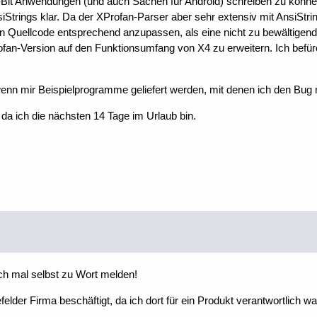
m 64-Bit Anwendungen (und auch Sachen für Android) schreiben zu k
trings klar. Da der XProfan-Parser aber sehr extensiv mit AnsiString
 den Quellcode entsprechend anzupassen, als eine nicht zu bewälti
fan-Version auf den Funktionsumfang von X4 zu erweitern. Ich befür
 wenn mir Beispielprogramme geliefert werden, mit denen ich den Bug
da ich die nächsten 14 Tage im Urlaub bin.
ich mal selbst zu Wort melden!
felder Firma beschäftigt, da ich dort für ein Produkt verantwortlich w