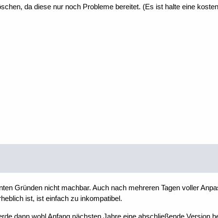
schen, da diese nur noch Probleme bereitet. (Es ist halte eine kost
nten Gründen nicht machbar. Auch nach mehreren Tagen voller Anpas
blich ist, ist einfach zu inkompatibel.
werde dann wohl Anfang nächsten Jahre eine abschließende Version h