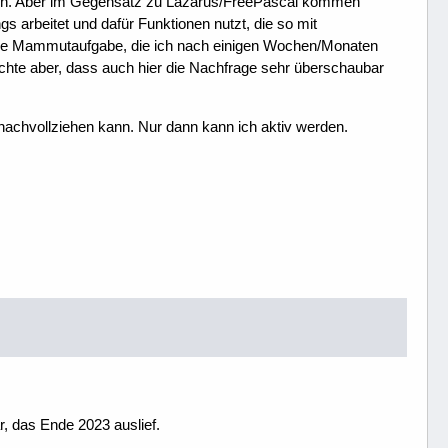
önnen. Aber im Gegensatz zu Lazarus/FreePascal kommen
s arbeitet und dafür Funktionen nutzt, die so mit
gende Mammutaufgabe, die ich nach einigen Wochen/Monaten
chte aber, dass auch hier die Nachfrage sehr überschaubar
 nachvollziehen kann. Nur dann kann ich aktiv werden.
ar, das Ende 2023 auslief.