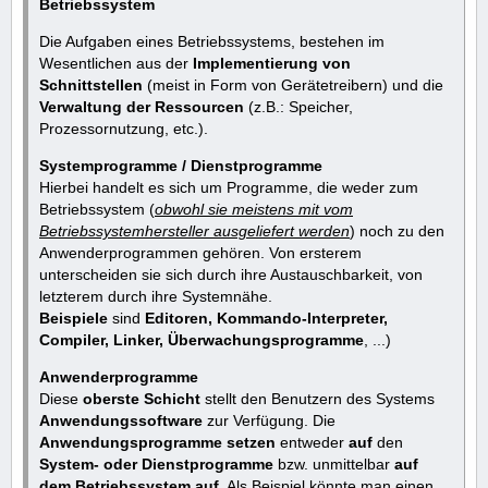
Betriebssystem
Die Aufgaben eines Betriebssystems, bestehen im
Wesentlichen aus der
Implementierung von
Schnittstellen
(meist in Form von Gerätetreibern) und die
Verwaltung der Ressourcen
(z.B.: Speicher,
Prozessornutzung, etc.).
Systemprogramme / Dienstprogramme
Hierbei handelt es sich um Programme, die weder zum
Betriebssystem (
obwohl sie meistens mit vom
Betriebssystemhersteller ausgeliefert werden
) noch zu den
Anwenderprogrammen gehören. Von ersterem
unterscheiden sie sich durch ihre Austauschbarkeit, von
letzterem durch ihre Systemnähe.
Beispiele
sind
Editoren, Kommando-Interpreter,
Compiler, Linker, Überwachungsprogramme
, ...)
Anwenderprogramme
Diese
oberste Schicht
stellt den Benutzern des Systems
Anwendungssoftware
zur Verfügung. Die
Anwendungsprogramme
setzen
entweder
auf
den
System- oder Dienstprogramme
bzw. unmittelbar
auf
dem Betriebssystem auf
. Als Beispiel könnte man einen