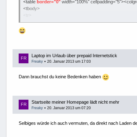
<table
border="0"
width="100%" cellpadding="5"><colgr
<tbody>
<tr>
<td>Text 1</td>
<td>Text 2</td>
</tr>
<tr>
<td>Text 3</td>
<td>Text 4</td>
Laptop im Urlaub über prepaid Internetstick
Freaky
20. Januar 2013 um 17:03
</tr>
</tbody>
</table>
Dann brauchst du keine Bedenken haben
Startseite meiner Homepage lädt nicht mehr
Freaky
20. Januar 2013 um 07:20
Selbiges würde ich auch vermuten, da direkt nach Laden des