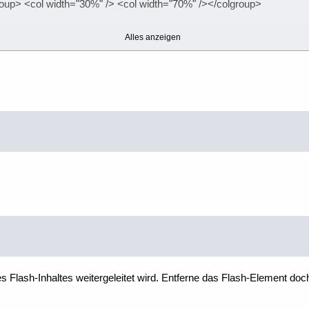
oup> <col width="30%" /> <col width="70%" /></colgroup>
Alles anzeigen
 Flash-Inhaltes weitergeleitet wird. Entferne das Flash-Element doc